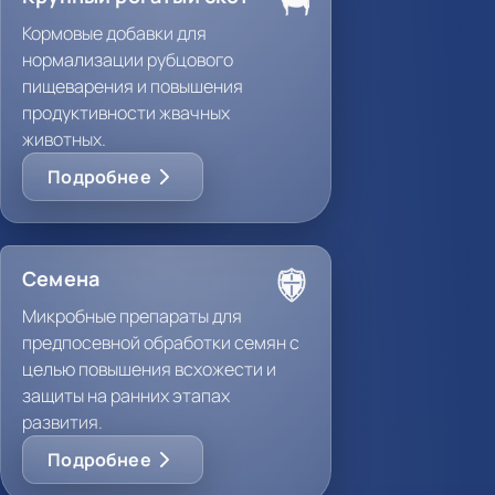
Кормовые добавки для
нормализации рубцового
пищеварения и повышения
продуктивности жвачных
животных.
Подробнее
Семена
Микробные препараты для
предпосевной обработки семян с
целью повышения всхожести и
защиты на ранних этапах
развития.
Подробнее