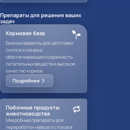
Препараты для решения ваших
задач
Кормовая база
Биоконсерванты для заготовки
силоса и сенажа,
обеспечивающие сохранность
питательных веществ и высокое
качество кормов.
Подробнее
Побочные продукты
животноводства
Микробные препараты для
переработки навоза и стоков в