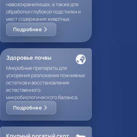
навозохранилищах, а также для
обработки глубокой подстилки и
мест содержания животных.
Подробнее
Здоровье почвы
Микробные препараты для
ускорения разложения пожнивных
остатков и восстановления
естественного
микробиологического баланса.
Подробнее
Крупный рогатый скот